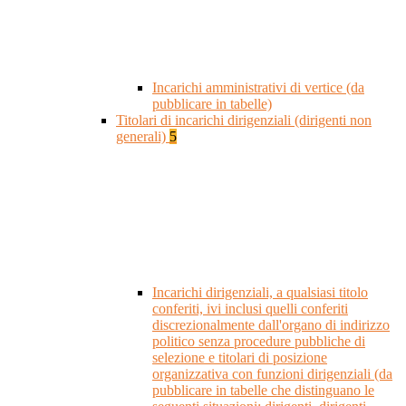
Incarichi amministrativi di vertice (da
pubblicare in tabelle)
Titolari di incarichi dirigenziali (dirigenti non
generali)
5
Incarichi dirigenziali, a qualsiasi titolo
conferiti, ivi inclusi quelli conferiti
discrezionalmente dall'organo di indirizzo
politico senza procedure pubbliche di
selezione e titolari di posizione
organizzativa con funzioni dirigenziali (da
pubblicare in tabelle che distinguano le