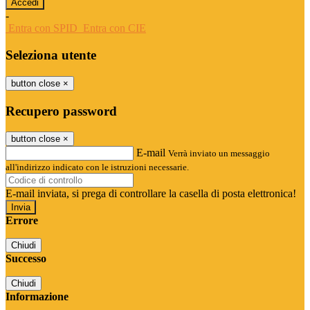
-
Entra con SPID
Entra con CIE
Seleziona utente
button close
×
Recupero password
button close
×
E-mail
Verrà inviato un messaggio
all'indirizzo indicato con le istruzioni necessarie.
E-mail inviata, si prega di controllare la casella di posta elettronica!
Errore
Chiudi
Successo
Chiudi
Informazione