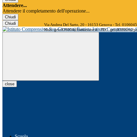
Attendere...
Attendere il completamento dell'operazione...
Chiudi
Chiudi
Via Andrea Del Sarto, 20 - 16153 Genova - Tel. 01060
Istituto Comprensivo
Mail: geic838004@istruzione.it - PEC: geic838004@pec
close
Scuola