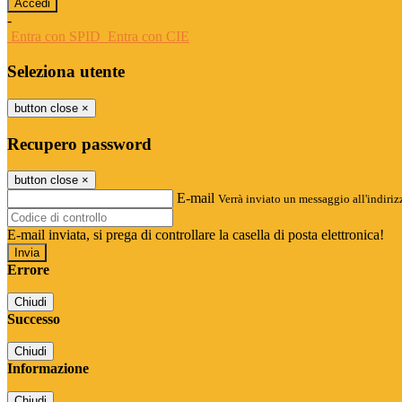
-
Entra con SPID
Entra con CIE
Seleziona utente
button close
×
Recupero password
button close
×
E-mail
Verrà inviato un messaggio all'indirizz
E-mail inviata, si prega di controllare la casella di posta elettronica!
Errore
Chiudi
Successo
Chiudi
Informazione
Chiudi