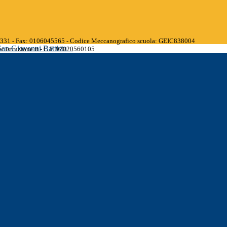
45331 - Fax: 0106045565 - Codice Meccanografico scuola: GEIC838004
San Giovanni Battista
.istruzione.it - C.F. 92020560105