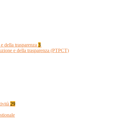
 e della trasparenza
3
ruzione e della trasparenza (PTPCT)
tività
29
stionale