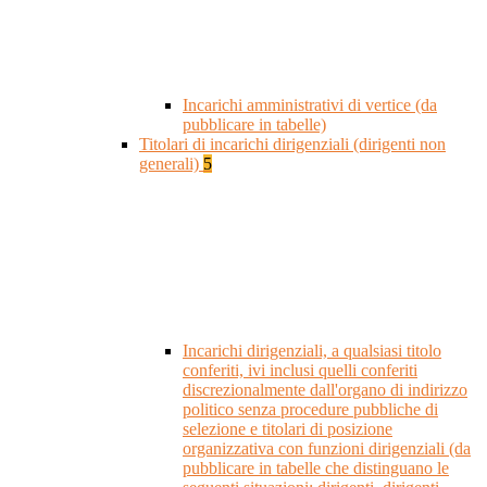
Incarichi amministrativi di vertice (da
pubblicare in tabelle)
Titolari di incarichi dirigenziali (dirigenti non
generali)
5
Incarichi dirigenziali, a qualsiasi titolo
conferiti, ivi inclusi quelli conferiti
discrezionalmente dall'organo di indirizzo
politico senza procedure pubbliche di
selezione e titolari di posizione
organizzativa con funzioni dirigenziali (da
pubblicare in tabelle che distinguano le