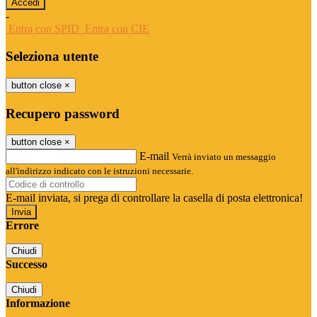
-
Entra con SPID
Entra con CIE
Seleziona utente
button close
×
Recupero password
button close
×
E-mail
Verrà inviato un messaggio
all'indirizzo indicato con le istruzioni necessarie.
E-mail inviata, si prega di controllare la casella di posta elettronica!
Errore
Chiudi
Successo
Chiudi
Informazione