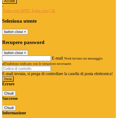
-
Entra con SPID
Entra con CIE
Seleziona utente
button close
×
Recupero password
button close
×
E-mail
Verrà inviato un messaggio
all'indirizzo indicato con le istruzioni necessarie.
E-mail inviata, si prega di controllare la casella di posta elettronica!
Errore
Chiudi
Successo
Chiudi
Informazione