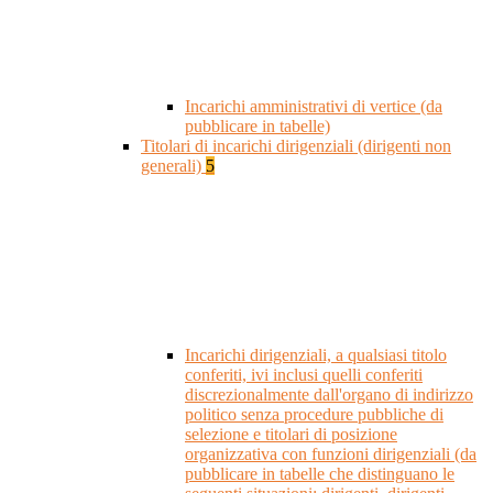
Incarichi amministrativi di vertice (da
pubblicare in tabelle)
Titolari di incarichi dirigenziali (dirigenti non
generali)
5
Incarichi dirigenziali, a qualsiasi titolo
conferiti, ivi inclusi quelli conferiti
discrezionalmente dall'organo di indirizzo
politico senza procedure pubbliche di
selezione e titolari di posizione
organizzativa con funzioni dirigenziali (da
pubblicare in tabelle che distinguano le