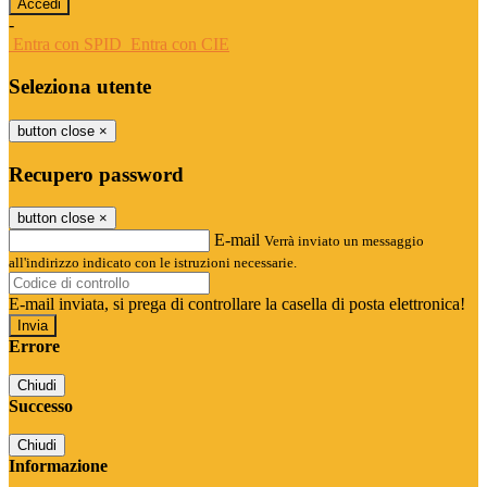
-
Entra con SPID
Entra con CIE
Seleziona utente
button close
×
Recupero password
button close
×
E-mail
Verrà inviato un messaggio
all'indirizzo indicato con le istruzioni necessarie.
E-mail inviata, si prega di controllare la casella di posta elettronica!
Errore
Chiudi
Successo
Chiudi
Informazione