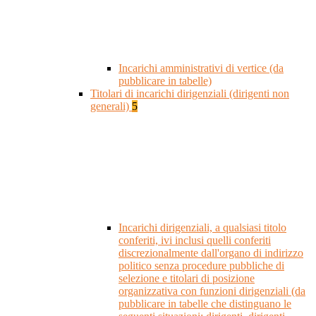
Incarichi amministrativi di vertice (da
pubblicare in tabelle)
Titolari di incarichi dirigenziali (dirigenti non
generali)
5
Incarichi dirigenziali, a qualsiasi titolo
conferiti, ivi inclusi quelli conferiti
discrezionalmente dall'organo di indirizzo
politico senza procedure pubbliche di
selezione e titolari di posizione
organizzativa con funzioni dirigenziali (da
pubblicare in tabelle che distinguano le