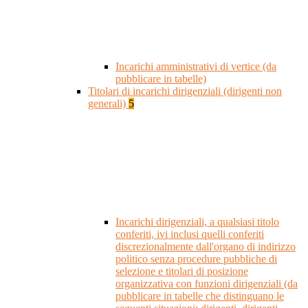
Incarichi amministrativi di vertice (da
pubblicare in tabelle)
Titolari di incarichi dirigenziali (dirigenti non
generali)
5
Incarichi dirigenziali, a qualsiasi titolo
conferiti, ivi inclusi quelli conferiti
discrezionalmente dall'organo di indirizzo
politico senza procedure pubbliche di
selezione e titolari di posizione
organizzativa con funzioni dirigenziali (da
pubblicare in tabelle che distinguano le