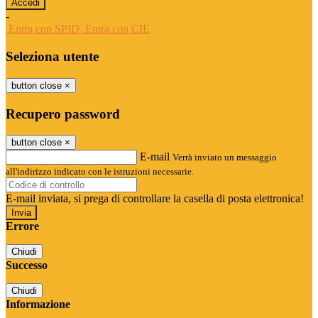
-
Entra con SPID
Entra con CIE
Seleziona utente
button close
×
Recupero password
button close
×
E-mail
Verrà inviato un messaggio
all'indirizzo indicato con le istruzioni necessarie.
E-mail inviata, si prega di controllare la casella di posta elettronica!
Errore
Chiudi
Successo
Chiudi
Informazione