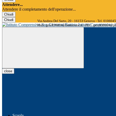
Attendere...
Attendere il completamento dell'operazione...
Chiudi
Chiudi
Via Andrea Del Sarto, 20 - 16153 Genova - Tel. 01060
Istituto Comprensivo
Mail: geic838004@istruzione.it - PEC: geic838004@pec
close
Scuola