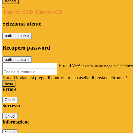
-
Entra con SPID
Entra con CIE
Seleziona utente
button close
×
Recupero password
button close
×
E-mail
Verrà inviato un messaggio all'indirizz
E-mail inviata, si prega di controllare la casella di posta elettronica!
Errore
Chiudi
Successo
Chiudi
Informazione
Chiudi