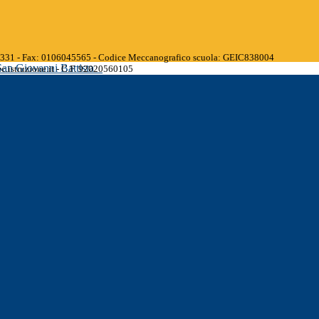
45331 - Fax: 0106045565 - Codice Meccanografico scuola: GEIC838004
San Giovanni Battista
.istruzione.it - C.F. 92020560105