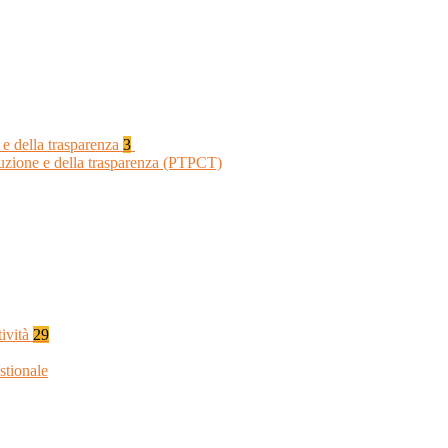
 e della trasparenza
3
ruzione e della trasparenza (PTPCT)
tività
29
stionale