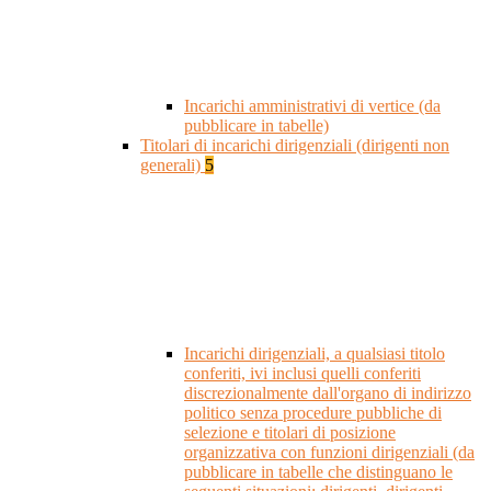
Incarichi amministrativi di vertice (da
pubblicare in tabelle)
Titolari di incarichi dirigenziali (dirigenti non
generali)
5
Incarichi dirigenziali, a qualsiasi titolo
conferiti, ivi inclusi quelli conferiti
discrezionalmente dall'organo di indirizzo
politico senza procedure pubbliche di
selezione e titolari di posizione
organizzativa con funzioni dirigenziali (da
pubblicare in tabelle che distinguano le