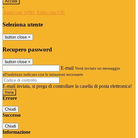
-
Entra con SPID
Entra con CIE
Seleziona utente
button close
×
Recupero password
button close
×
E-mail
Verrà inviato un messaggio
all'indirizzo indicato con le istruzioni necessarie.
E-mail inviata, si prega di controllare la casella di posta elettronica!
Errore
Chiudi
Successo
Chiudi
Informazione