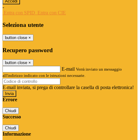
-
Entra con SPID
Entra con CIE
Seleziona utente
button close
×
Recupero password
button close
×
E-mail
Verrà inviato un messaggio
all'indirizzo indicato con le istruzioni necessarie.
E-mail inviata, si prega di controllare la casella di posta elettronica!
Errore
Chiudi
Successo
Chiudi
Informazione