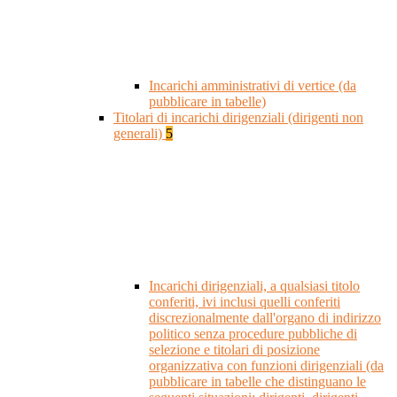
Incarichi amministrativi di vertice (da
pubblicare in tabelle)
Titolari di incarichi dirigenziali (dirigenti non
generali)
5
Incarichi dirigenziali, a qualsiasi titolo
conferiti, ivi inclusi quelli conferiti
discrezionalmente dall'organo di indirizzo
politico senza procedure pubbliche di
selezione e titolari di posizione
organizzativa con funzioni dirigenziali (da
pubblicare in tabelle che distinguano le