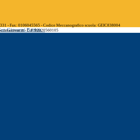
45331 - Fax: 0106045565 - Codice Meccanografico scuola: GEIC838004
San Giovanni Battista
.istruzione.it - C.F. 92020560105