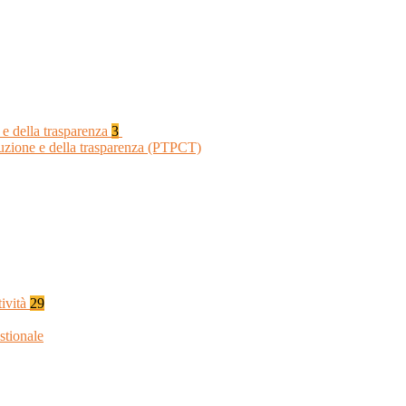
 e della trasparenza
3
ruzione e della trasparenza (PTPCT)
tività
29
stionale