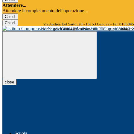
Attendere...
Attendere il completamento dell'operazione...
Chiudi
Chiudi
Via Andrea Del Sarto, 20 - 16153 Genova - Tel. 01060
Istituto Comprensivo
Mail: geic838004@istruzione.it - PEC: geic838004@pec
close
Scuola