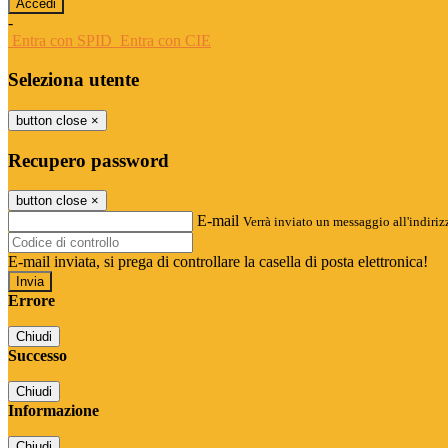
-
Entra con SPID
Entra con CIE
Seleziona utente
button close
×
Recupero password
button close
×
E-mail
Verrà inviato un messaggio all'indirizz
E-mail inviata, si prega di controllare la casella di posta elettronica!
Errore
Chiudi
Successo
Chiudi
Informazione
Chiudi