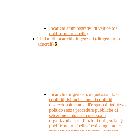
Incarichi amministrativi di vertice (da
pubblicare in tabelle)
Titolari di incarichi dirigenziali (dirigenti non
generali)
5
Incarichi dirigenziali, a qualsiasi titolo
conferiti, ivi inclusi quelli conferiti
discrezionalmente dall'organo di indirizzo
politico senza procedure pubbliche di
selezione e titolari di posizione
organizzativa con funzioni dirigenziali (da
pubblicare in tabelle che distinguano le