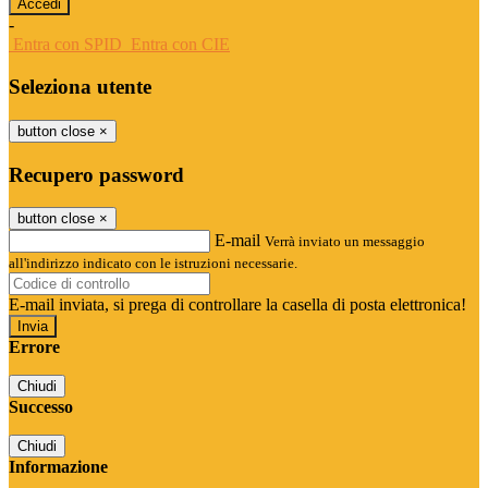
-
Entra con SPID
Entra con CIE
Seleziona utente
button close
×
Recupero password
button close
×
E-mail
Verrà inviato un messaggio
all'indirizzo indicato con le istruzioni necessarie.
E-mail inviata, si prega di controllare la casella di posta elettronica!
Errore
Chiudi
Successo
Chiudi
Informazione