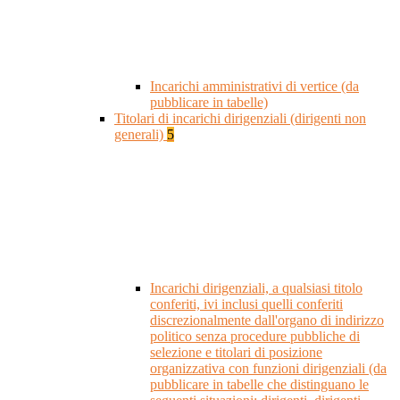
Incarichi amministrativi di vertice (da
pubblicare in tabelle)
Titolari di incarichi dirigenziali (dirigenti non
generali)
5
Incarichi dirigenziali, a qualsiasi titolo
conferiti, ivi inclusi quelli conferiti
discrezionalmente dall'organo di indirizzo
politico senza procedure pubbliche di
selezione e titolari di posizione
organizzativa con funzioni dirigenziali (da
pubblicare in tabelle che distinguano le