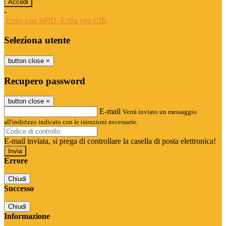
-
Entra con SPID
Entra con CIE
Seleziona utente
button close
×
Recupero password
button close
×
E-mail
Verrà inviato un messaggio
all'indirizzo indicato con le istruzioni necessarie.
E-mail inviata, si prega di controllare la casella di posta elettronica!
Errore
Chiudi
Successo
Chiudi
Informazione