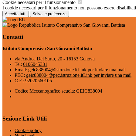
Cookie necessari per il funzionamento
I cookie necessari per il funzionamento non possono essere disabilitati.
Accetta tutti
Salva le preferenze
Istituto Comprensivo San Giovanni Battista
Contatti
Istituto Comprensivo San Giovanni Battista
via Andrea Del Sarto, 20 - 16153 Genova
Tel:
0106045331
Email:
geic838004@istruzione.it
Link per inviare una mail
PEC:
geic838004@pec.istruzione.it
Link per inviare una mail
C.F.: 92020560105
Codice Meccanografico scuola: GEIC838004
Sezione Link Utili
Cookie policy
Note legali