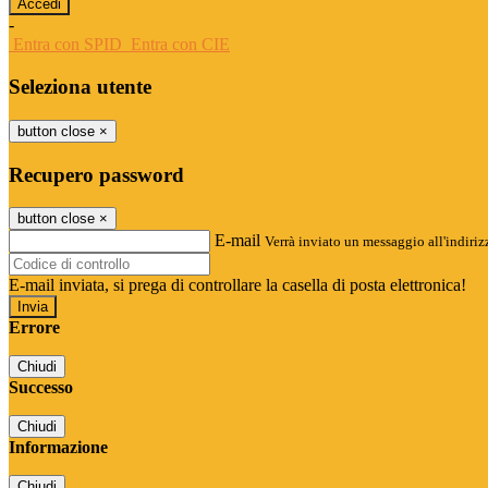
-
Entra con SPID
Entra con CIE
Seleziona utente
button close
×
Recupero password
button close
×
E-mail
Verrà inviato un messaggio all'indirizz
E-mail inviata, si prega di controllare la casella di posta elettronica!
Errore
Chiudi
Successo
Chiudi
Informazione
Chiudi