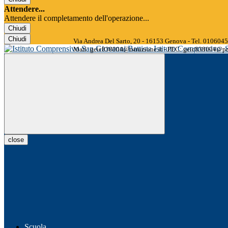
Attendere...
Attendere il completamento dell'operazione...
Chiudi
Chiudi
Via Andrea Del Sarto, 20 - 16153 Genova - Tel. 01060
Istituto Comprensivo
Mail: geic838004@istruzione.it - PEC: geic838004@pec
close
Scuola