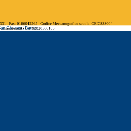
45331 - Fax: 0106045565 - Codice Meccanografico scuola: GEIC838004
San Giovanni Battista
.istruzione.it - C.F. 92020560105