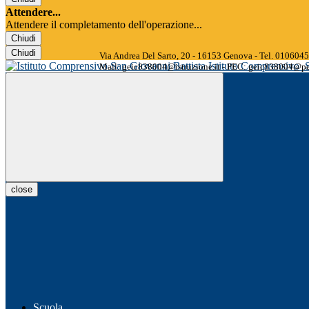
Attendere...
Attendere il completamento dell'operazione...
Chiudi
Chiudi
Via Andrea Del Sarto, 20 - 16153 Genova - Tel. 01060
Istituto Comprensivo
Mail: geic838004@istruzione.it - PEC: geic838004@pec
close
Scuola