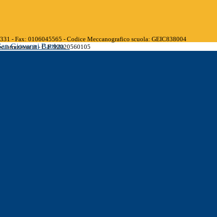
45331 - Fax: 0106045565 - Codice Meccanografico scuola: GEIC838004
San Giovanni Battista
.istruzione.it - C.F. 92020560105