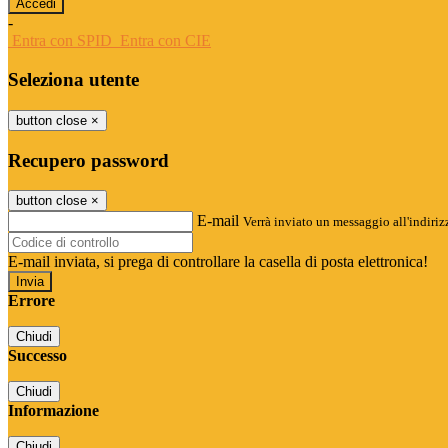
-
Entra con SPID
Entra con CIE
Seleziona utente
button close
×
Recupero password
button close
×
E-mail
Verrà inviato un messaggio all'indirizz
E-mail inviata, si prega di controllare la casella di posta elettronica!
Errore
Chiudi
Successo
Chiudi
Informazione
Chiudi