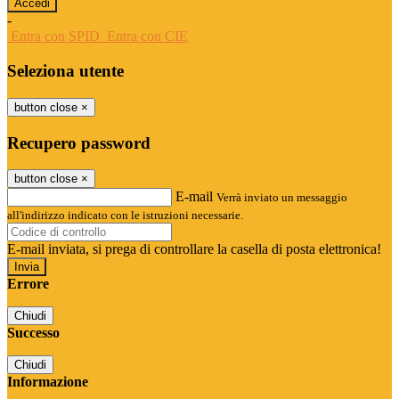
-
Entra con SPID
Entra con CIE
Seleziona utente
button close
×
Recupero password
button close
×
E-mail
Verrà inviato un messaggio
all'indirizzo indicato con le istruzioni necessarie.
E-mail inviata, si prega di controllare la casella di posta elettronica!
Errore
Chiudi
Successo
Chiudi
Informazione