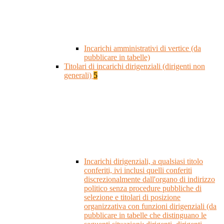
Incarichi amministrativi di vertice (da
pubblicare in tabelle)
Titolari di incarichi dirigenziali (dirigenti non
generali)
5
Incarichi dirigenziali, a qualsiasi titolo
conferiti, ivi inclusi quelli conferiti
discrezionalmente dall'organo di indirizzo
politico senza procedure pubbliche di
selezione e titolari di posizione
organizzativa con funzioni dirigenziali (da
pubblicare in tabelle che distinguano le