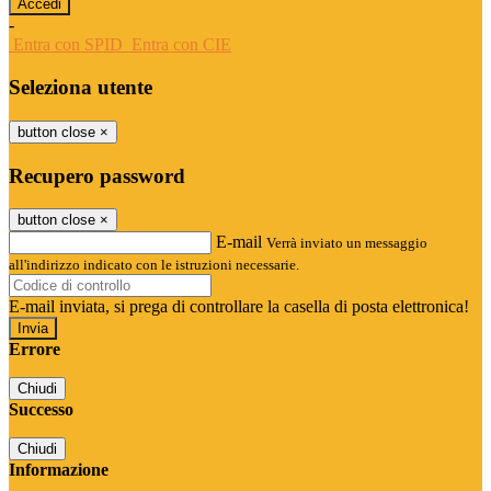
-
Entra con SPID
Entra con CIE
Seleziona utente
button close
×
Recupero password
button close
×
E-mail
Verrà inviato un messaggio
all'indirizzo indicato con le istruzioni necessarie.
E-mail inviata, si prega di controllare la casella di posta elettronica!
Errore
Chiudi
Successo
Chiudi
Informazione