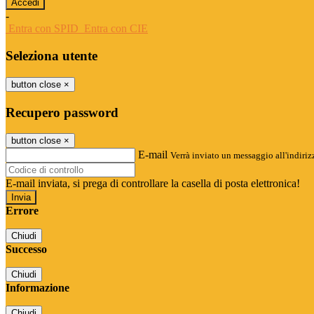
-
Entra con SPID
Entra con CIE
Seleziona utente
button close
×
Recupero password
button close
×
E-mail
Verrà inviato un messaggio all'indirizz
E-mail inviata, si prega di controllare la casella di posta elettronica!
Errore
Chiudi
Successo
Chiudi
Informazione
Chiudi