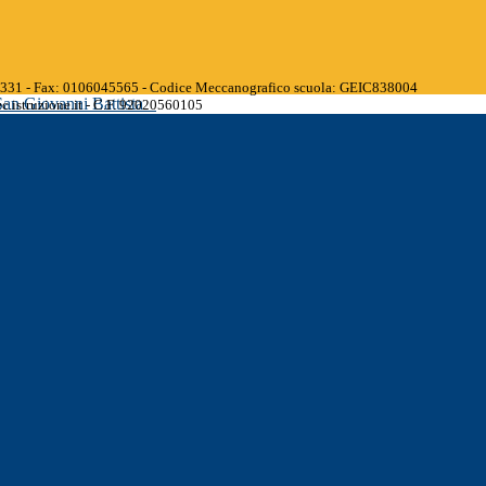
45331 - Fax: 0106045565 - Codice Meccanografico scuola: GEIC838004
San Giovanni Battista
.istruzione.it - C.F. 92020560105