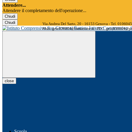
Attendere...
Attendere il completamento dell'operazione...
Chiudi
Chiudi
Via Andrea Del Sarto, 20 - 16153 Genova - Tel. 01060
Istituto Comprensivo
Mail: geic838004@istruzione.it - PEC: geic838004@pec
close
Scuola