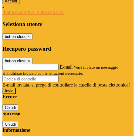
-
Entra con SPID
Entra con CIE
Seleziona utente
button close
×
Recupero password
button close
×
E-mail
Verrà inviato un messaggio
all'indirizzo indicato con le istruzioni necessarie.
E-mail inviata, si prega di controllare la casella di posta elettronica!
Errore
Chiudi
Successo
Chiudi
Informazione