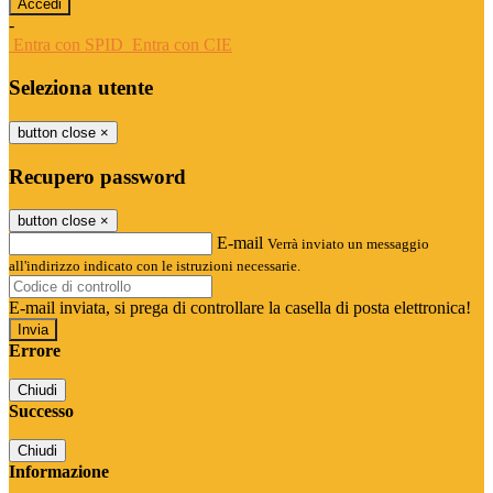
-
Entra con SPID
Entra con CIE
Seleziona utente
button close
×
Recupero password
button close
×
E-mail
Verrà inviato un messaggio
all'indirizzo indicato con le istruzioni necessarie.
E-mail inviata, si prega di controllare la casella di posta elettronica!
Errore
Chiudi
Successo
Chiudi
Informazione