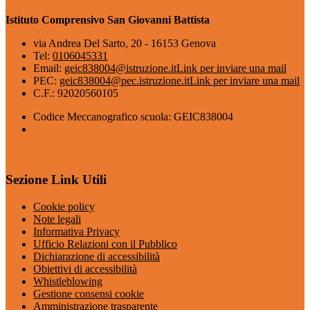
Istituto Comprensivo San Giovanni Battista
via Andrea Del Sarto, 20 - 16153 Genova
Tel:
0106045331
Email:
geic838004@istruzione.it
Link per inviare una mail
PEC:
geic838004@pec.istruzione.it
Link per inviare una mail
C.F.: 92020560105
Codice Meccanografico scuola: GEIC838004
Sezione Link Utili
Cookie policy
Note legali
Informativa Privacy
Ufficio Relazioni con il Pubblico
Dichiarazione di accessibilità
Obiettivi di accessibilità
Whistleblowing
Gestione consensi cookie
Amministrazione trasparente