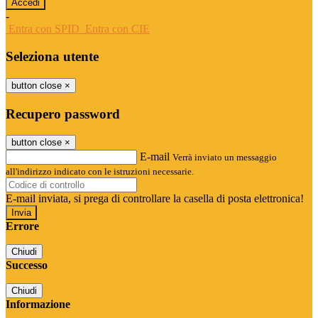
-
Entra con SPID
Entra con CIE
Seleziona utente
button close
×
Recupero password
button close
×
E-mail
Verrà inviato un messaggio
all'indirizzo indicato con le istruzioni necessarie.
E-mail inviata, si prega di controllare la casella di posta elettronica!
Errore
Chiudi
Successo
Chiudi
Informazione