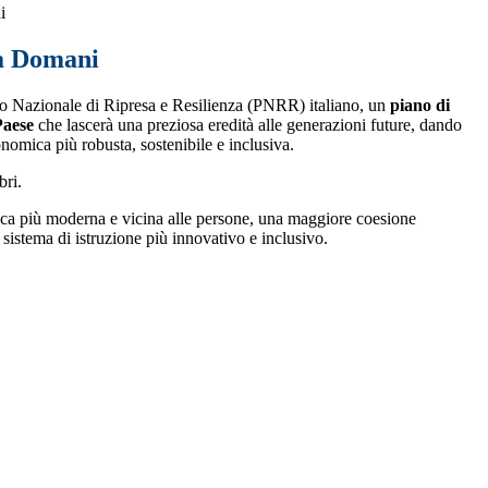
i
a Domani
no Nazionale di Ripresa e Resilienza (PNRR) italiano, un
piano di
Paese
che lascerà una preziosa eredità alle generazioni future, dando
onomica più robusta, sostenibile e inclusiva.
bri.
blica più moderna e vicina alle persone, una maggiore coesione
sistema di istruzione più innovativo e inclusivo.