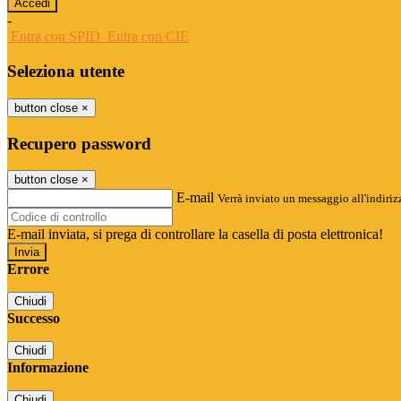
-
Entra con SPID
Entra con CIE
Seleziona utente
button close
×
Recupero password
button close
×
E-mail
Verrà inviato un messaggio all'indirizz
E-mail inviata, si prega di controllare la casella di posta elettronica!
Errore
Chiudi
Successo
Chiudi
Informazione
Chiudi