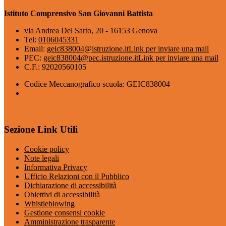
Istituto Comprensivo San Giovanni Battista
via Andrea Del Sarto, 20 - 16153 Genova
Tel:
0106045331
Email:
geic838004@istruzione.it
Link per inviare una mail
PEC:
geic838004@pec.istruzione.it
Link per inviare una mail
C.F.: 92020560105
Codice Meccanografico scuola: GEIC838004
Sezione Link Utili
Cookie policy
Note legali
Informativa Privacy
Ufficio Relazioni con il Pubblico
Dichiarazione di accessibilità
Obiettivi di accessibilità
Whistleblowing
Gestione consensi cookie
Amministrazione trasparente