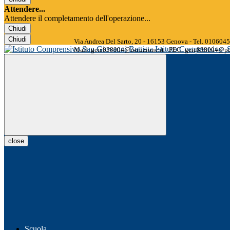
Attendere...
Attendere il completamento dell'operazione...
Chiudi
Chiudi
Via Andrea Del Sarto, 20 - 16153 Genova - Tel. 01060
Istituto Comprensivo
Mail: geic838004@istruzione.it - PEC: geic838004@pec
close
Scuola