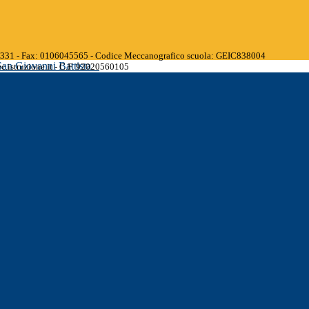
45331 - Fax: 0106045565 - Codice Meccanografico scuola: GEIC838004
San Giovanni Battista
.istruzione.it - C.F. 92020560105