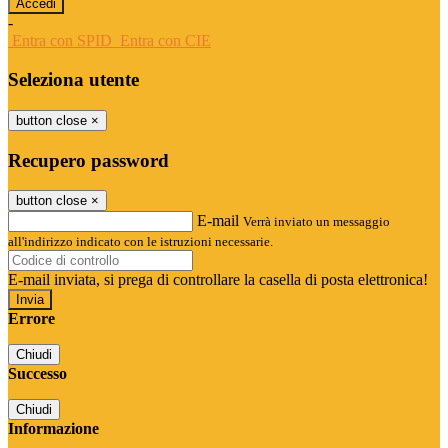
-
Entra con SPID
Entra con CIE
Seleziona utente
button close
×
Recupero password
button close
×
E-mail
Verrà inviato un messaggio
all'indirizzo indicato con le istruzioni necessarie.
E-mail inviata, si prega di controllare la casella di posta elettronica!
Errore
Chiudi
Successo
Chiudi
Informazione