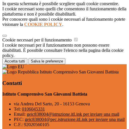
In questa schermata è possibile scegliere quali cookie consentire.
I cookie necessari sono quelli che consentono il funzionamento della
piattaforma e non è possibile disabilitarli.
Per conoscere quali sono i cookie necessari al funzionamento potete
visionare la
COOKIE POLICY
.
Cookie necessari per il funzionamento
I cookie necessari per il funzionamento non possono essere
disabilitati. È possibile consultare l'elenco nella pagina della cookie
policy.
Accetta tutti
Salva le preferenze
Istituto Comprensivo San Giovanni Battista
Contatti
Istituto Comprensivo San Giovanni Battista
via Andrea Del Sarto, 20 - 16153 Genova
Tel:
0106045331
Email:
geic838004@istruzione.it
Link per inviare una mail
PEC:
geic838004@pec.istruzione.it
Link per inviare una mail
C.F.: 92020560105