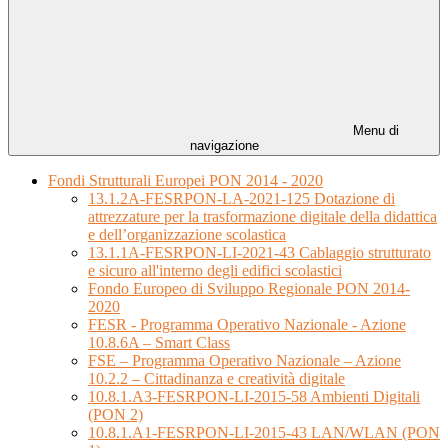
Menu di
navigazione
Fondi Strutturali Europei PON 2014 - 2020
13.1.2A-FESRPON-LA-2021-125 Dotazione di
attrezzature per la trasformazione digitale della didattica
e dell’organizzazione scolastica
13.1.1A-FESRPON-LI-2021-43 Cablaggio strutturato
e sicuro all'interno degli edifici scolastici
Fondo Europeo di Sviluppo Regionale PON 2014-
2020
FESR - Programma Operativo Nazionale - Azione
10.8.6A – Smart Class
FSE – Programma Operativo Nazionale – Azione
10.2.2 – Cittadinanza e creatività digitale
10.8.1.A3-FESRPON-LI-2015-58 Ambienti Digitali
(PON 2)
10.8.1.A1-FESRPON-LI-2015-43 LAN/WLAN (PON