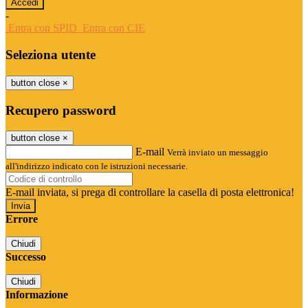
-
Entra con SPID
Entra con CIE
Seleziona utente
button close
×
Recupero password
button close
×
E-mail
Verrà inviato un messaggio
all'indirizzo indicato con le istruzioni necessarie.
E-mail inviata, si prega di controllare la casella di posta elettronica!
Errore
Chiudi
Successo
Chiudi
Informazione