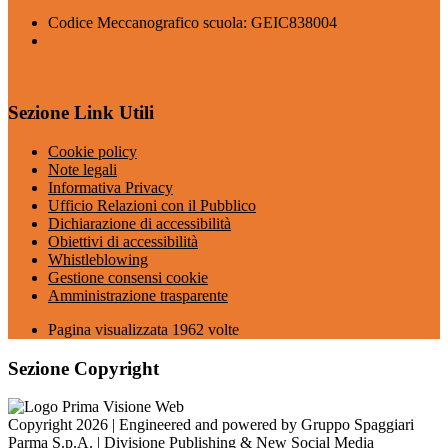
Codice Meccanografico scuola: GEIC838004
Sezione Link Utili
Cookie policy
Note legali
Informativa Privacy
Ufficio Relazioni con il Pubblico
Dichiarazione di accessibilità
Obiettivi di accessibilità
Whistleblowing
Gestione consensi cookie
Amministrazione trasparente
Pagina visualizzata
1962
volte
Sezione Copyright
Copyright 2026 | Engineered and powered by Gruppo Spaggiari
Parma S.p.A. | Divisione Publishing & New Social Media