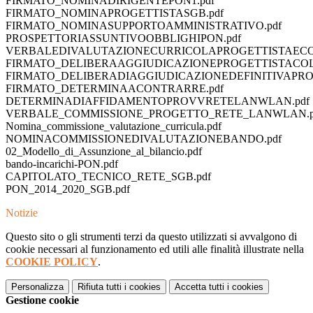
FIRMATO_NOMINADIRIGENTEPON1.pdf
FIRMATO_NOMINAPROGETTISTASGB.pdf
FIRMATO_NOMINASUPPORTOAMMINISTRATIVO.pdf
PROSPETTORIASSUNTIVOOBBLIGHIPON.pdf
VERBALEDIVALUTAZIONECURRICOLAPROGETTISTAECO
FIRMATO_DELIBERAAGGIUDICAZIONEPROGETTISTACOL
FIRMATO_DELIBERADIAGGIUDICAZIONEDEFINITIVAPROG
FIRMATO_DETERMINAACONTRARRE.pdf
DETERMINADIAFFIDAMENTOPROVVRETELANWLAN.pdf
VERBALE_COMMISSIONE_PROGETTO_RETE_LANWLAN.p
Nomina_commissione_valutazione_curricula.pdf
NOMINACOMMISSIONEDIVALUTAZIONEBANDO.pdf
02_Modello_di_Assunzione_al_bilancio.pdf
bando-incarichi-PON.pdf
CAPITOLATO_TECNICO_RETE_SGB.pdf
PON_2014_2020_SGB.pdf
Notizie
Questo sito o gli strumenti terzi da questo utilizzati si avvalgono di
cookie necessari al funzionamento ed utili alle finalità illustrate nella
COOKIE POLICY
.
Personalizza
Rifiuta tutti
i cookies
Accetta tutti
i cookies
Gestione cookie