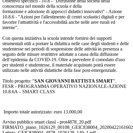
Obiettivo specifico - 10.8 - "Diffusione della società della
conoscenza nel mondo della scuola e della
formazione e adozione di approcci didattici innovativi" - Azione
10.8.6 - "Azioni per l'allestimento di centri scolastici digitali e per
favorire l'attrattività e l'accessibilità anche nelle aree rurali ed
interne".
Con questa iniziativa la scuola intende fornirsi dei supporti
strumentali utili a portare la didattica nelle case degli studenti e delle
studentesse nei periodi di sospensione delle attività in presenza a
seguito delle misure restrittive adottate a causa della diffusione
dell’epidemia da COVID-19. Oltre a prevedere il comodato d'uso
per studenti e studentesse, il materiale acquistato potrà essere
utilizzato nelle attività didattiche della fase post-emergenziale.
Titolo progetto: "
SAN GIOVANNI BATTISTA SMART
".
FESR - PROGRAMMA OPERATIVO NAZIONALE-AZIONE
10.8.6A – SMART CLASS
Importo totale autorizzato: euro 13.000,00
Avviso pubblico smart classì - prot4878_20.pdf
FIRMATO_piano_1026129_00108_GEIC838004_20200422161602
Lettera_GEIC838004_4878_1026129_140_1.pdf