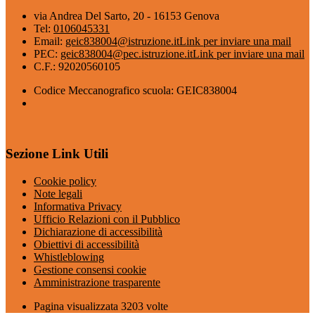
via Andrea Del Sarto, 20 - 16153 Genova
Tel:
0106045331
Email:
geic838004@istruzione.it
Link per inviare una mail
PEC:
geic838004@pec.istruzione.it
Link per inviare una mail
C.F.: 92020560105
Codice Meccanografico scuola: GEIC838004
Sezione Link Utili
Cookie policy
Note legali
Informativa Privacy
Ufficio Relazioni con il Pubblico
Dichiarazione di accessibilità
Obiettivi di accessibilità
Whistleblowing
Gestione consensi cookie
Amministrazione trasparente
Pagina visualizzata
3203
volte