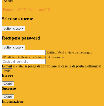
-
Entra con SPID
Entra con CIE
Seleziona utente
button close
×
Recupero password
button close
×
E-mail
Verrà inviato un messaggio
all'indirizzo indicato con le istruzioni necessarie.
E-mail inviata, si prega di controllare la casella di posta elettronica!
Errore
Chiudi
Successo
Chiudi
Informazione