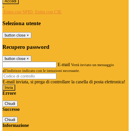
-
Entra con SPID
Entra con CIE
Seleziona utente
button close
×
Recupero password
button close
×
E-mail
Verrà inviato un messaggio
all'indirizzo indicato con le istruzioni necessarie.
E-mail inviata, si prega di controllare la casella di posta elettronica!
Errore
Chiudi
Successo
Chiudi
Informazione