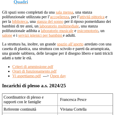
Quadri
Gli spazi sono completati da una
sala mensa
, una stanza
polifunzionale utilizzata per l’
accoglienza
, per l’
attività pittorica
e
per la
biblioteca
, una
stanza del sonno
per il riposo pomeridiano dei
bambini di tre anni, un
laboratorio multimediale
, una stanza
polifunzionale adibita a
laboratorio musicale
e
psicomotorio
, un
salone
e i
servizi igienici per bambini
e adulti.
La struttura ha, inoltre, un grande
spazio all’aperto
arredato con una
casetta di plastica, una struttura con scivolo e pareti da arrampicata,
una grande sabbiera, delle lavagne per il disegno libero e tanti tricicli
adatti a tutte le età.
Criteri di ammissione.pdf
Orari di funzionamento.pdf
Vi aspettiamo.pdf
--->
Open day
Incarichi di plesso a.s. 2024/25
Coordinatrice di plesso e
Francesca Pesce
rapporti con le famiglie
Referente continuità
Viviana Cortella