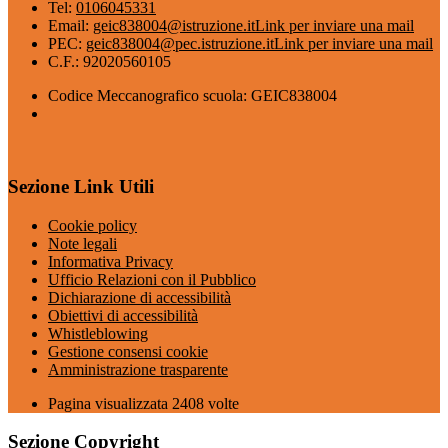
Tel:
0106045331
Email:
geic838004@istruzione.it
Link per inviare una mail
PEC:
geic838004@pec.istruzione.it
Link per inviare una mail
C.F.: 92020560105
Codice Meccanografico scuola: GEIC838004
Sezione Link Utili
Cookie policy
Note legali
Informativa Privacy
Ufficio Relazioni con il Pubblico
Dichiarazione di accessibilità
Obiettivi di accessibilità
Whistleblowing
Gestione consensi cookie
Amministrazione trasparente
Pagina visualizzata
2408
volte
Sezione Copyright