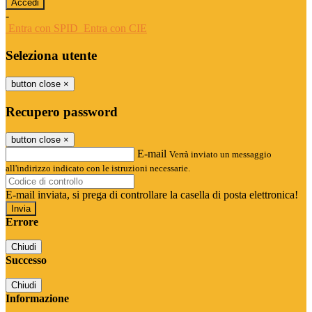
-
Entra con SPID
Entra con CIE
Seleziona utente
button close
×
Recupero password
button close
×
E-mail
Verrà inviato un messaggio
all'indirizzo indicato con le istruzioni necessarie.
E-mail inviata, si prega di controllare la casella di posta elettronica!
Errore
Chiudi
Successo
Chiudi
Informazione