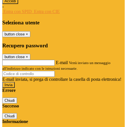
-
Entra con SPID
Entra con CIE
Seleziona utente
button close
×
Recupero password
button close
×
E-mail
Verrà inviato un messaggio
all'indirizzo indicato con le istruzioni necessarie.
E-mail inviata, si prega di controllare la casella di posta elettronica!
Errore
Chiudi
Successo
Chiudi
Informazione