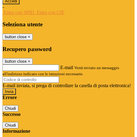
-
Entra con SPID
Entra con CIE
Seleziona utente
button close
×
Recupero password
button close
×
E-mail
Verrà inviato un messaggio
all'indirizzo indicato con le istruzioni necessarie.
E-mail inviata, si prega di controllare la casella di posta elettronica!
Errore
Chiudi
Successo
Chiudi
Informazione