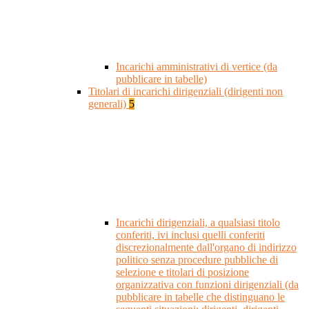
Incarichi amministrativi di vertice (da
pubblicare in tabelle)
Titolari di incarichi dirigenziali (dirigenti non
generali)
5
Incarichi dirigenziali, a qualsiasi titolo
conferiti, ivi inclusi quelli conferiti
discrezionalmente dall'organo di indirizzo
politico senza procedure pubbliche di
selezione e titolari di posizione
organizzativa con funzioni dirigenziali (da
pubblicare in tabelle che distinguano le