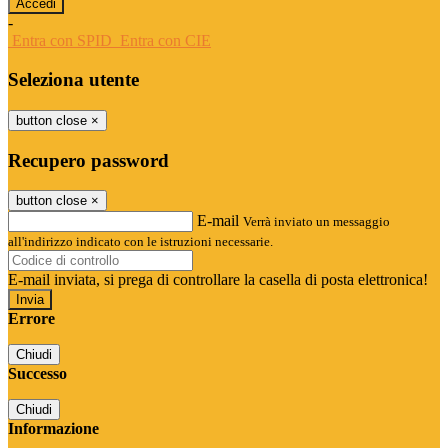
-
Entra con SPID
Entra con CIE
Seleziona utente
button close
×
Recupero password
button close
×
E-mail
Verrà inviato un messaggio
all'indirizzo indicato con le istruzioni necessarie.
E-mail inviata, si prega di controllare la casella di posta elettronica!
Errore
Chiudi
Successo
Chiudi
Informazione