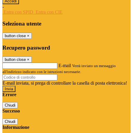
-
Entra con SPID
Entra con CIE
Seleziona utente
button close
×
Recupero password
button close
×
E-mail
Verrà inviato un messaggio
all'indirizzo indicato con le istruzioni necessarie.
E-mail inviata, si prega di controllare la casella di posta elettronica!
Errore
Chiudi
Successo
Chiudi
Informazione