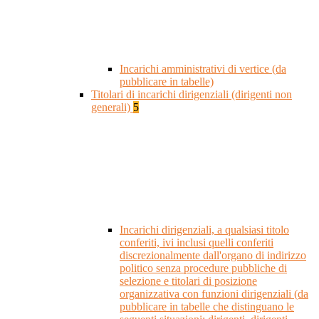
Incarichi amministrativi di vertice (da
pubblicare in tabelle)
Titolari di incarichi dirigenziali (dirigenti non
generali)
5
Incarichi dirigenziali, a qualsiasi titolo
conferiti, ivi inclusi quelli conferiti
discrezionalmente dall'organo di indirizzo
politico senza procedure pubbliche di
selezione e titolari di posizione
organizzativa con funzioni dirigenziali (da
pubblicare in tabelle che distinguano le