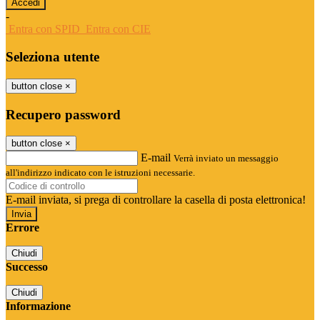
-
Entra con SPID
Entra con CIE
Seleziona utente
button close
×
Recupero password
button close
×
E-mail
Verrà inviato un messaggio
all'indirizzo indicato con le istruzioni necessarie.
E-mail inviata, si prega di controllare la casella di posta elettronica!
Errore
Chiudi
Successo
Chiudi
Informazione