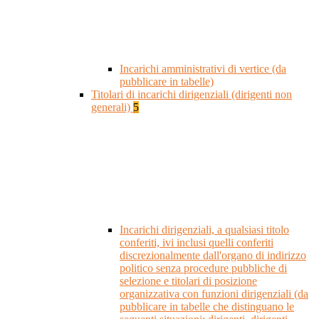
Incarichi amministrativi di vertice (da
pubblicare in tabelle)
Titolari di incarichi dirigenziali (dirigenti non
generali)
5
Incarichi dirigenziali, a qualsiasi titolo
conferiti, ivi inclusi quelli conferiti
discrezionalmente dall'organo di indirizzo
politico senza procedure pubbliche di
selezione e titolari di posizione
organizzativa con funzioni dirigenziali (da
pubblicare in tabelle che distinguano le