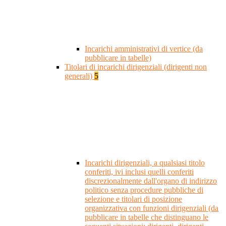
Incarichi amministrativi di vertice (da
pubblicare in tabelle)
Titolari di incarichi dirigenziali (dirigenti non
generali)
5
Incarichi dirigenziali, a qualsiasi titolo
conferiti, ivi inclusi quelli conferiti
discrezionalmente dall'organo di indirizzo
politico senza procedure pubbliche di
selezione e titolari di posizione
organizzativa con funzioni dirigenziali (da
pubblicare in tabelle che distinguano le