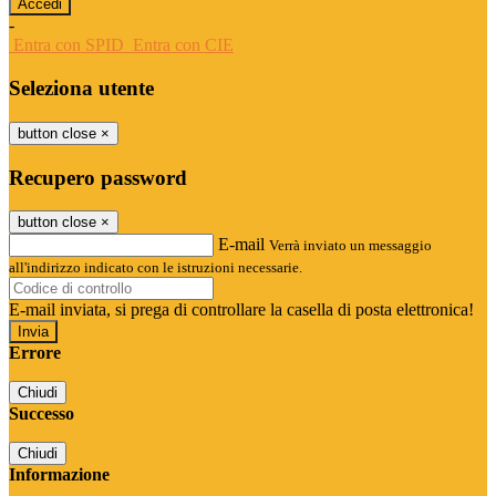
-
Entra con SPID
Entra con CIE
Seleziona utente
button close
×
Recupero password
button close
×
E-mail
Verrà inviato un messaggio
all'indirizzo indicato con le istruzioni necessarie.
E-mail inviata, si prega di controllare la casella di posta elettronica!
Errore
Chiudi
Successo
Chiudi
Informazione