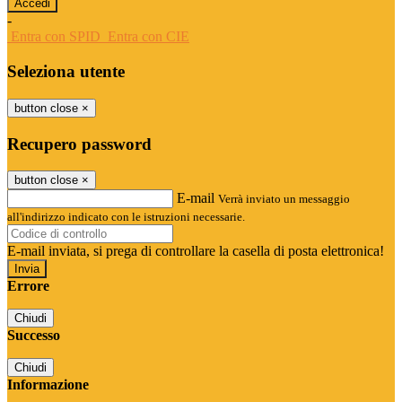
-
Entra con SPID
Entra con CIE
Seleziona utente
button close
×
Recupero password
button close
×
E-mail
Verrà inviato un messaggio
all'indirizzo indicato con le istruzioni necessarie.
E-mail inviata, si prega di controllare la casella di posta elettronica!
Errore
Chiudi
Successo
Chiudi
Informazione