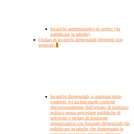
Incarichi amministrativi di vertice (da
pubblicare in tabelle)
Titolari di incarichi dirigenziali (dirigenti non
generali)
5
Incarichi dirigenziali, a qualsiasi titolo
conferiti, ivi inclusi quelli conferiti
discrezionalmente dall'organo di indirizzo
politico senza procedure pubbliche di
selezione e titolari di posizione
organizzativa con funzioni dirigenziali (da
pubblicare in tabelle che distinguano le