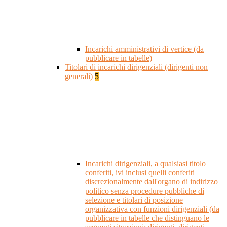
Incarichi amministrativi di vertice (da
pubblicare in tabelle)
Titolari di incarichi dirigenziali (dirigenti non
generali)
5
Incarichi dirigenziali, a qualsiasi titolo
conferiti, ivi inclusi quelli conferiti
discrezionalmente dall'organo di indirizzo
politico senza procedure pubbliche di
selezione e titolari di posizione
organizzativa con funzioni dirigenziali (da
pubblicare in tabelle che distinguano le