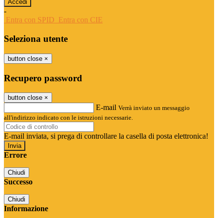
-
Entra con SPID
Entra con CIE
Seleziona utente
button close
×
Recupero password
button close
×
E-mail
Verrà inviato un messaggio
all'indirizzo indicato con le istruzioni necessarie.
E-mail inviata, si prega di controllare la casella di posta elettronica!
Errore
Chiudi
Successo
Chiudi
Informazione