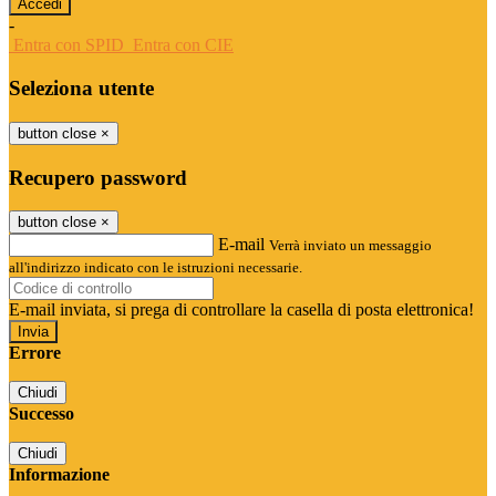
-
Entra con SPID
Entra con CIE
Seleziona utente
button close
×
Recupero password
button close
×
E-mail
Verrà inviato un messaggio
all'indirizzo indicato con le istruzioni necessarie.
E-mail inviata, si prega di controllare la casella di posta elettronica!
Errore
Chiudi
Successo
Chiudi
Informazione