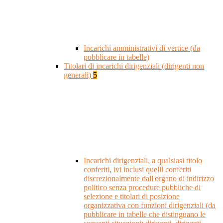
Incarichi amministrativi di vertice (da
pubblicare in tabelle)
Titolari di incarichi dirigenziali (dirigenti non
generali)
5
Incarichi dirigenziali, a qualsiasi titolo
conferiti, ivi inclusi quelli conferiti
discrezionalmente dall'organo di indirizzo
politico senza procedure pubbliche di
selezione e titolari di posizione
organizzativa con funzioni dirigenziali (da
pubblicare in tabelle che distinguano le