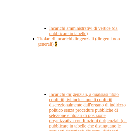
Incarichi amministrativi di vertice (da
pubblicare in tabelle)
Titolari di incarichi dirigenziali (dirigenti non
generali)
5
Incarichi dirigenziali, a qualsiasi titolo
conferiti, ivi inclusi quelli conferiti
discrezionalmente dall'organo di indirizzo
politico senza procedure pubbliche di
selezione e titolari di posizione
organizzativa con funzioni dirigenziali (da
pubblicare in tabelle che distinguano le