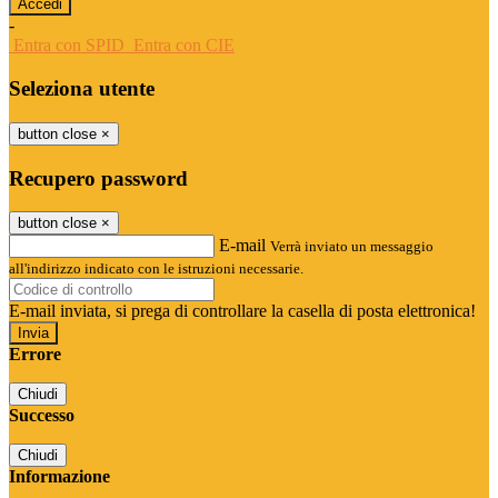
-
Entra con SPID
Entra con CIE
Seleziona utente
button close
×
Recupero password
button close
×
E-mail
Verrà inviato un messaggio
all'indirizzo indicato con le istruzioni necessarie.
E-mail inviata, si prega di controllare la casella di posta elettronica!
Errore
Chiudi
Successo
Chiudi
Informazione