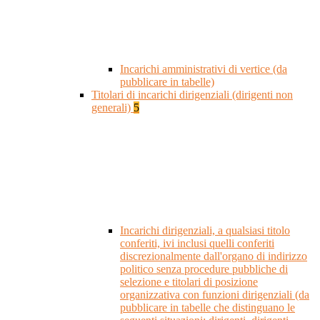
Incarichi amministrativi di vertice (da
pubblicare in tabelle)
Titolari di incarichi dirigenziali (dirigenti non
generali)
5
Incarichi dirigenziali, a qualsiasi titolo
conferiti, ivi inclusi quelli conferiti
discrezionalmente dall'organo di indirizzo
politico senza procedure pubbliche di
selezione e titolari di posizione
organizzativa con funzioni dirigenziali (da
pubblicare in tabelle che distinguano le