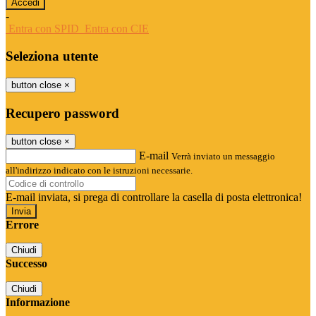
-
Entra con SPID
Entra con CIE
Seleziona utente
button close
×
Recupero password
button close
×
E-mail
Verrà inviato un messaggio
all'indirizzo indicato con le istruzioni necessarie.
E-mail inviata, si prega di controllare la casella di posta elettronica!
Errore
Chiudi
Successo
Chiudi
Informazione