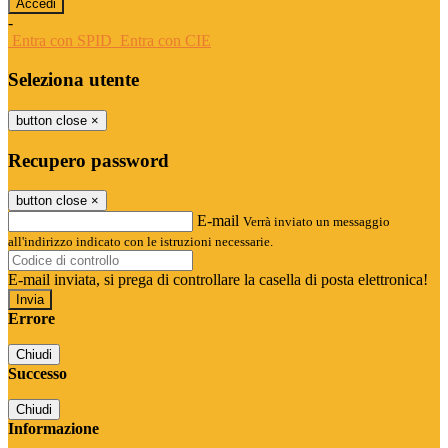
-
Entra con SPID
Entra con CIE
Seleziona utente
button close
×
Recupero password
button close
×
E-mail
Verrà inviato un messaggio
all'indirizzo indicato con le istruzioni necessarie.
E-mail inviata, si prega di controllare la casella di posta elettronica!
Errore
Chiudi
Successo
Chiudi
Informazione