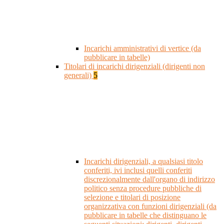
Incarichi amministrativi di vertice (da
pubblicare in tabelle)
Titolari di incarichi dirigenziali (dirigenti non
generali)
5
Incarichi dirigenziali, a qualsiasi titolo
conferiti, ivi inclusi quelli conferiti
discrezionalmente dall'organo di indirizzo
politico senza procedure pubbliche di
selezione e titolari di posizione
organizzativa con funzioni dirigenziali (da
pubblicare in tabelle che distinguano le