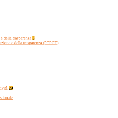
 e della trasparenza
3
ruzione e della trasparenza (PTPCT)
tività
29
stionale