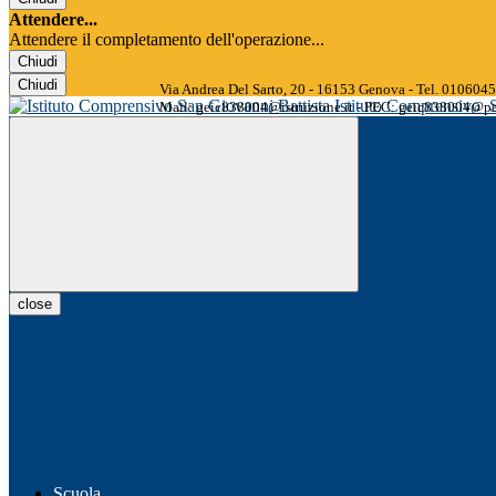
Attendere...
Attendere il completamento dell'operazione...
Chiudi
Chiudi
Via Andrea Del Sarto, 20 - 16153 Genova - Tel. 01060
Istituto Comprensivo
Mail: geic838004@istruzione.it - PEC: geic838004@pec
close
Scuola