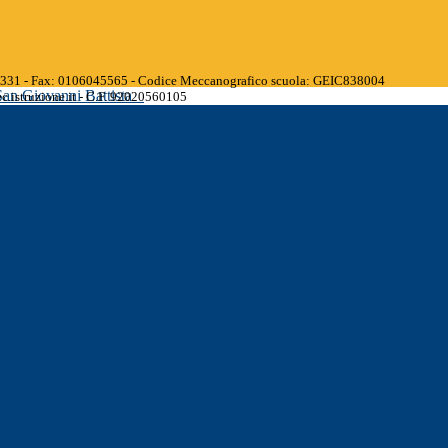
45331 - Fax: 0106045565 - Codice Meccanografico scuola: GEIC838004
San Giovanni Battista
.istruzione.it - C.F. 92020560105