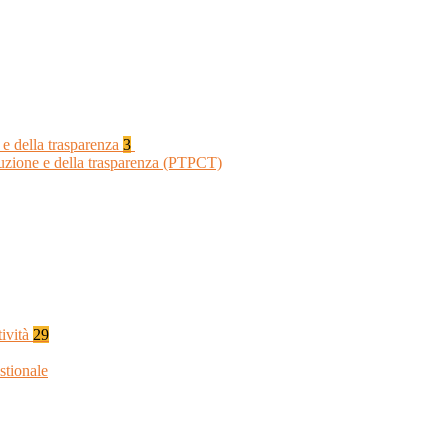
 e della trasparenza
3
ruzione e della trasparenza (PTPCT)
tività
29
stionale