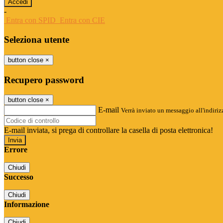
-
Entra con SPID
Entra con CIE
Seleziona utente
button close
×
Recupero password
button close
×
E-mail
Verrà inviato un messaggio all'indirizz
E-mail inviata, si prega di controllare la casella di posta elettronica!
Errore
Chiudi
Successo
Chiudi
Informazione
Chiudi