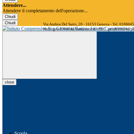
Attendere...
Attendere il completamento dell'operazione...
Chiudi
Chiudi
Via Andrea Del Sarto, 20 - 16153 Genova - Tel. 01060
Istituto Comprensivo
Mail: geic838004@istruzione.it - PEC: geic838004@pec
close
Scuola