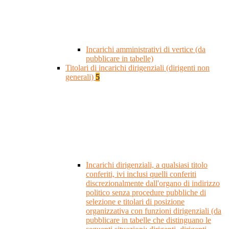
Incarichi amministrativi di vertice (da
pubblicare in tabelle)
Titolari di incarichi dirigenziali (dirigenti non
generali)
5
Incarichi dirigenziali, a qualsiasi titolo
conferiti, ivi inclusi quelli conferiti
discrezionalmente dall'organo di indirizzo
politico senza procedure pubbliche di
selezione e titolari di posizione
organizzativa con funzioni dirigenziali (da
pubblicare in tabelle che distinguano le