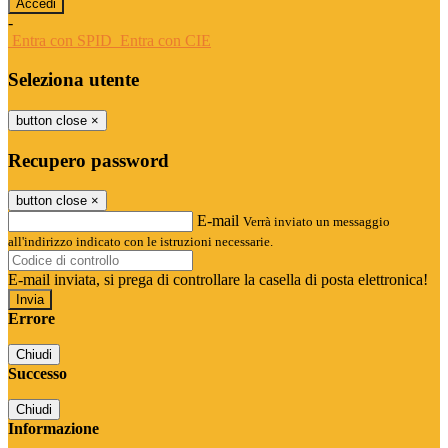
-
Entra con SPID
Entra con CIE
Seleziona utente
button close
×
Recupero password
button close
×
E-mail
Verrà inviato un messaggio
all'indirizzo indicato con le istruzioni necessarie.
E-mail inviata, si prega di controllare la casella di posta elettronica!
Errore
Chiudi
Successo
Chiudi
Informazione