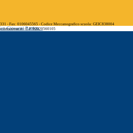
45331 - Fax: 0106045565 - Codice Meccanografico scuola: GEIC838004
San Giovanni Battista
.istruzione.it - C.F. 92020560105