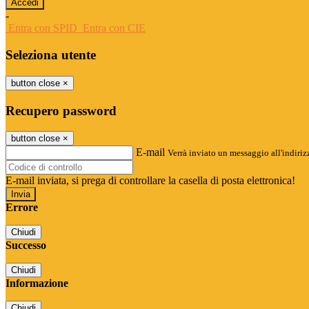
-
Entra con SPID
Entra con CIE
Seleziona utente
button close
×
Recupero password
button close
×
E-mail
Verrà inviato un messaggio all'indirizz
E-mail inviata, si prega di controllare la casella di posta elettronica!
Errore
Chiudi
Successo
Chiudi
Informazione
Chiudi