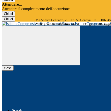
Attendere...
Attendere il completamento dell'operazione...
Chiudi
Chiudi
Via Andrea Del Sarto, 20 - 16153 Genova - Tel. 01060
Istituto Comprensivo
Mail: geic838004@istruzione.it - PEC: geic838004@pec
close
Scuola