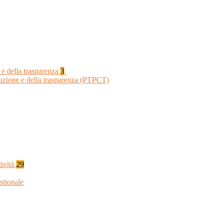
 e della trasparenza
3
ruzione e della trasparenza (PTPCT)
tività
29
stionale