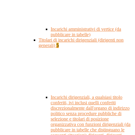
Incarichi amministrativi di vertice (da
pubblicare in tabelle)
Titolari di incarichi dirigenziali (dirigenti non
generali)
5
Incarichi dirigenziali, a qualsiasi titolo
conferiti, ivi inclusi quelli conferiti
discrezionalmente dall'organo di indirizzo
politico senza procedure pubbliche di
selezione e titolari di posizione
organizzativa con funzioni dirigenziali (da
pubblicare in tabelle che distinguano le