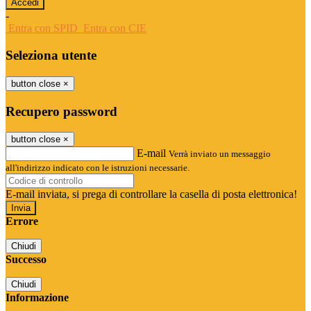
-
Entra con SPID
Entra con CIE
Seleziona utente
button close
×
Recupero password
button close
×
E-mail
Verrà inviato un messaggio
all'indirizzo indicato con le istruzioni necessarie.
E-mail inviata, si prega di controllare la casella di posta elettronica!
Errore
Chiudi
Successo
Chiudi
Informazione