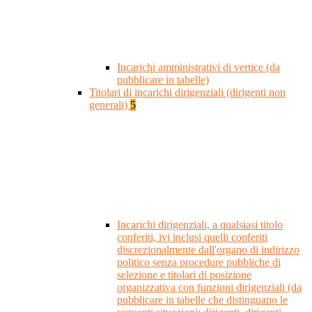
Incarichi amministrativi di vertice (da
pubblicare in tabelle)
Titolari di incarichi dirigenziali (dirigenti non
generali)
5
Incarichi dirigenziali, a qualsiasi titolo
conferiti, ivi inclusi quelli conferiti
discrezionalmente dall'organo di indirizzo
politico senza procedure pubbliche di
selezione e titolari di posizione
organizzativa con funzioni dirigenziali (da
pubblicare in tabelle che distinguano le