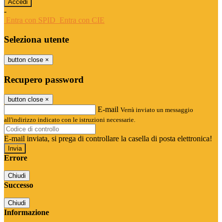
-
Entra con SPID
Entra con CIE
Seleziona utente
button close
×
Recupero password
button close
×
E-mail
Verrà inviato un messaggio
all'indirizzo indicato con le istruzioni necessarie.
E-mail inviata, si prega di controllare la casella di posta elettronica!
Errore
Chiudi
Successo
Chiudi
Informazione