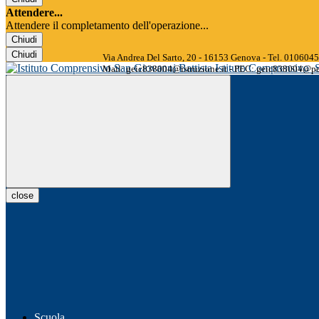
Attendere...
Attendere il completamento dell'operazione...
Chiudi
Chiudi
Via Andrea Del Sarto, 20 - 16153 Genova - Tel. 01060
Istituto Comprensivo
Mail: geic838004@istruzione.it - PEC: geic838004@pec
close
Scuola