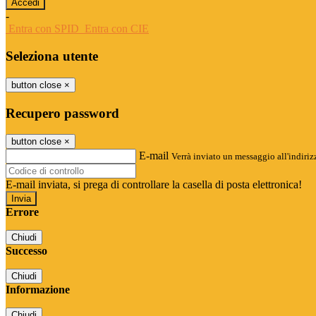
-
Entra con SPID
Entra con CIE
Seleziona utente
button close
×
Recupero password
button close
×
E-mail
Verrà inviato un messaggio all'indirizz
E-mail inviata, si prega di controllare la casella di posta elettronica!
Errore
Chiudi
Successo
Chiudi
Informazione
Chiudi