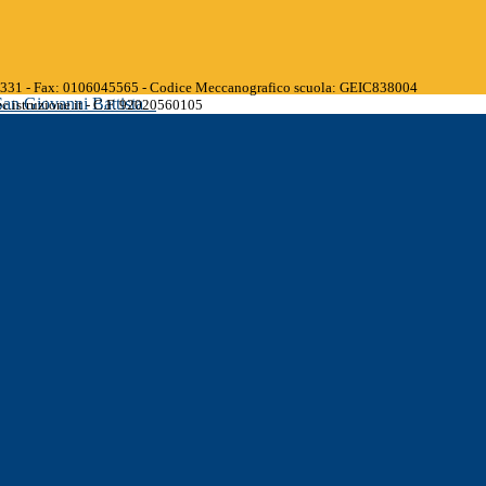
45331 - Fax: 0106045565 - Codice Meccanografico scuola: GEIC838004
San Giovanni Battista
.istruzione.it - C.F. 92020560105