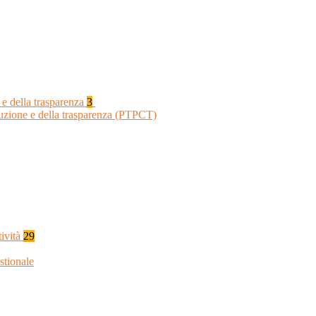
 e della trasparenza
3
ruzione e della trasparenza (PTPCT)
tività
29
stionale