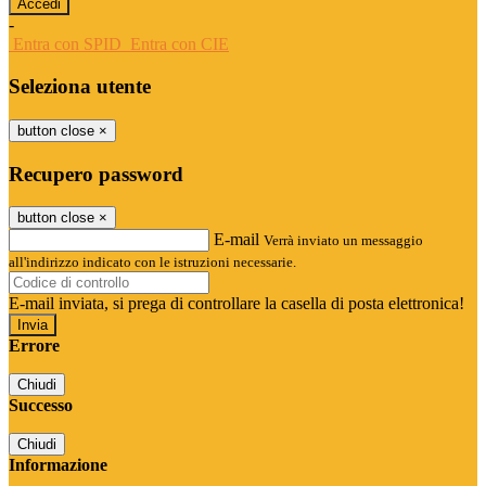
-
Entra con SPID
Entra con CIE
Seleziona utente
button close
×
Recupero password
button close
×
E-mail
Verrà inviato un messaggio
all'indirizzo indicato con le istruzioni necessarie.
E-mail inviata, si prega di controllare la casella di posta elettronica!
Errore
Chiudi
Successo
Chiudi
Informazione