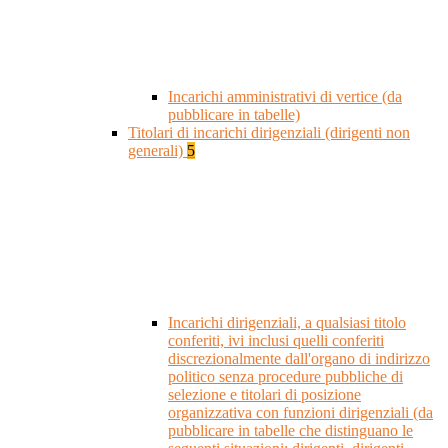
Incarichi amministrativi di vertice (da
pubblicare in tabelle)
Titolari di incarichi dirigenziali (dirigenti non
generali)
5
Incarichi dirigenziali, a qualsiasi titolo
conferiti, ivi inclusi quelli conferiti
discrezionalmente dall'organo di indirizzo
politico senza procedure pubbliche di
selezione e titolari di posizione
organizzativa con funzioni dirigenziali (da
pubblicare in tabelle che distinguano le