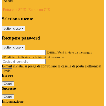
-
Entra con SPID
Entra con CIE
Seleziona utente
button close
×
Recupero password
button close
×
E-mail
Verrà inviato un messaggio
all'indirizzo indicato con le istruzioni necessarie.
E-mail inviata, si prega di controllare la casella di posta elettronica!
Errore
Chiudi
Successo
Chiudi
Informazione