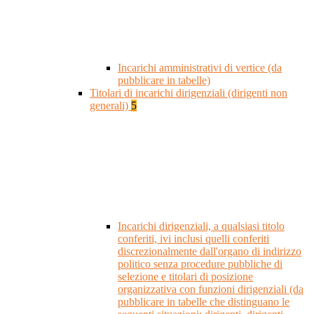
Incarichi amministrativi di vertice (da
pubblicare in tabelle)
Titolari di incarichi dirigenziali (dirigenti non
generali)
5
Incarichi dirigenziali, a qualsiasi titolo
conferiti, ivi inclusi quelli conferiti
discrezionalmente dall'organo di indirizzo
politico senza procedure pubbliche di
selezione e titolari di posizione
organizzativa con funzioni dirigenziali (da
pubblicare in tabelle che distinguano le