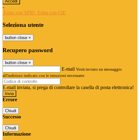
-
Entra con SPID
Entra con CIE
Seleziona utente
button close
×
Recupero password
button close
×
E-mail
Verrà inviato un messaggio
all'indirizzo indicato con le istruzioni necessarie.
E-mail inviata, si prega di controllare la casella di posta elettronica!
Errore
Chiudi
Successo
Chiudi
Informazione