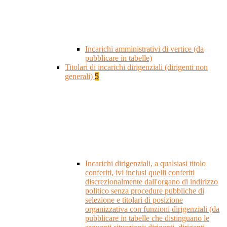
Incarichi amministrativi di vertice (da
pubblicare in tabelle)
Titolari di incarichi dirigenziali (dirigenti non
generali)
5
Incarichi dirigenziali, a qualsiasi titolo
conferiti, ivi inclusi quelli conferiti
discrezionalmente dall'organo di indirizzo
politico senza procedure pubbliche di
selezione e titolari di posizione
organizzativa con funzioni dirigenziali (da
pubblicare in tabelle che distinguano le