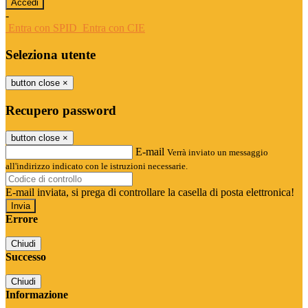
-
Entra con SPID
Entra con CIE
Seleziona utente
button close
×
Recupero password
button close
×
E-mail
Verrà inviato un messaggio
all'indirizzo indicato con le istruzioni necessarie.
E-mail inviata, si prega di controllare la casella di posta elettronica!
Errore
Chiudi
Successo
Chiudi
Informazione