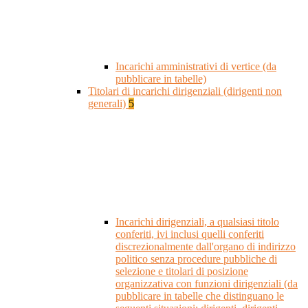
Incarichi amministrativi di vertice (da
pubblicare in tabelle)
Titolari di incarichi dirigenziali (dirigenti non
generali)
5
Incarichi dirigenziali, a qualsiasi titolo
conferiti, ivi inclusi quelli conferiti
discrezionalmente dall'organo di indirizzo
politico senza procedure pubbliche di
selezione e titolari di posizione
organizzativa con funzioni dirigenziali (da
pubblicare in tabelle che distinguano le