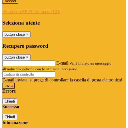
-
Entra con SPID
Entra con CIE
Seleziona utente
button close
×
Recupero password
button close
×
E-mail
Verrà inviato un messaggio
all'indirizzo indicato con le istruzioni necessarie.
E-mail inviata, si prega di controllare la casella di posta elettronica!
Errore
Chiudi
Successo
Chiudi
Informazione