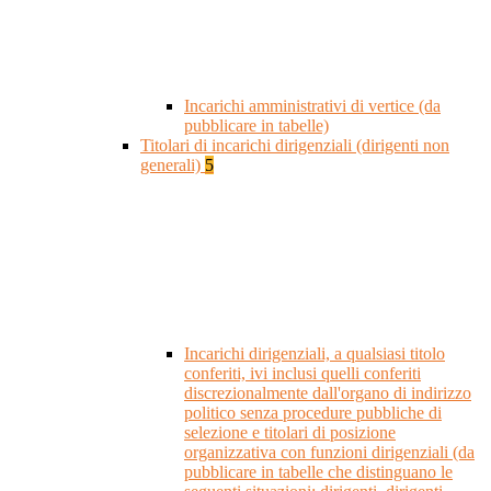
Incarichi amministrativi di vertice (da
pubblicare in tabelle)
Titolari di incarichi dirigenziali (dirigenti non
generali)
5
Incarichi dirigenziali, a qualsiasi titolo
conferiti, ivi inclusi quelli conferiti
discrezionalmente dall'organo di indirizzo
politico senza procedure pubbliche di
selezione e titolari di posizione
organizzativa con funzioni dirigenziali (da
pubblicare in tabelle che distinguano le